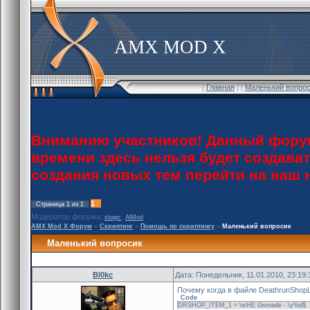
AMX MOD X
[
Главная
] [
Маленький вопрос
Вниманию участников! Данный форум
времени здесь нельзя будет создава
создания новых тем перейти на наш
1
Страница
1
из
1
Модератор форума:
,
slogic
AlMod
AMX Mod X Форум
»
Скриптинг
»
Помощь по скриптингу
»
Маленький вопросик
Маленький вопросик
Bl0kc
Дата: Понедельник, 11.01.2010, 23:19
Почему когда в файле DeathrunShopL
Code
DRSHOP_ITEM_1 = \wHE Grenade - \y%d$