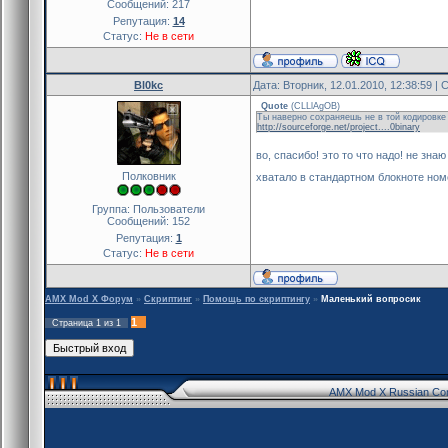
Сообщений:
217
Репутация:
14
Статус:
Не в сети
Bl0kc
Дата: Вторник, 12.01.2010, 12:38:59 
Quote
(
CLLlAgOB
)
Ты наверно сохраняешь не в той кодировке 
http://sourceforge.net/project....0binary
во, спасибо! это то что надо! не зн
Полковник
хватало в стандартном блокноте ном
Группа: Пользователи
Сообщений:
152
Репутация:
1
Статус:
Не в сети
AMX Mod X Форум
»
Скриптинг
»
Помощь по скриптингу
»
Маленький вопросик
1
Страница
1
из
1
AMX Mod X Russian Co