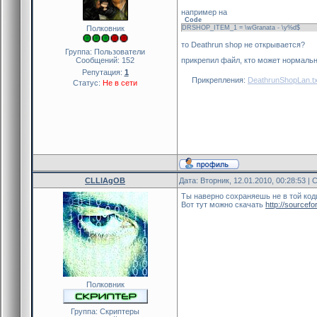
например на
Code
Полковник
DRSHOP_ITEM_1 = \wGranata - \y%d$
то Deathrun shop не открывается?
Группа: Пользователи
Сообщений:
152
прикрепил файл, кто может нормальн
Репутация:
1
Прикрепления:
DeathrunShopLan.tx
Статус:
Не в сети
CLLlAgOB
Дата: Вторник, 12.01.2010, 00:28:53 
Ты наверно сохраняешь не в той коди
Вот тут можно скачать
http://sourcefo
Полковник
Группа: Скриптеры