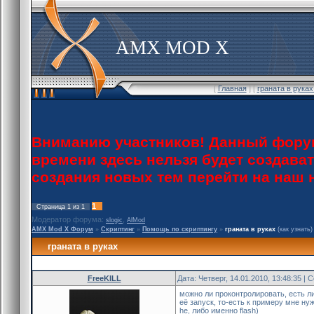
AMX MOD X
[
Главная
] [
граната в рука
Вниманию участников! Данный форум
времени здесь нельзя будет создава
создания новых тем перейти на наш
1
Страница
1
из
1
Модератор форума:
,
slogic
AlMod
AMX Mod X Форум
»
Скриптинг
»
Помощь по скриптингу
»
граната в руках
(как узнать)
граната в руках
FreeKILL
Дата: Четверг, 14.01.2010, 13:48:35 |
можно ли проконтролировать, есть ли
её запуск, то-есть к примеру мне ну
he, либо именно flash)