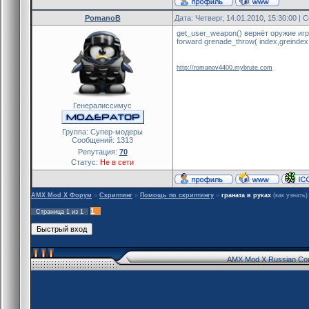
PomanoB
Дата: Четверг, 14.01.2010, 15:30:00 |
get_user_weapon() вернёт оружие иг
forward grenade_throw( index,greinde
http://romanov4400.mybrute.com
Генералиссимус
Группа: Cупер-модеры
Сообщений:
1313
Репутация:
70
Статус:
Не в сети
AMX Mod X Форум
»
Скриптинг
»
Помощь по скриптингу
»
граната в руках
(как узнать)
1
Страница
1
из
1
AMX Mod X Russian Co