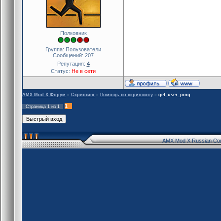
Полковник
Группа: Пользователи
Сообщений:
207
Репутация:
4
Статус:
Не в сети
AMX Mod X Форум
»
Скриптинг
»
Помощь по скриптингу
»
get_user_ping
1
Страница
1
из
1
AMX Mod X Russian Co