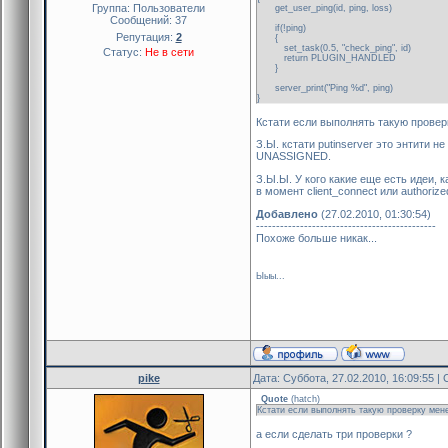
Группа: Пользователи
get_user_ping(id, ping, loss)
Сообщений:
37
if(!ping)
Репутация:
2
{
set_task(0.5, "check_ping", id)
Статус:
Не в сети
return PLUGIN_HANDLED
}
server_print("Ping %d", ping)
}
Кстати если выполнять такую проверк
З.Ы. кстати putinserver это энтити н
UNASSIGNED.
З.Ы.Ы. У кого какие еще есть идеи, 
в момент client_connect или authorized
Добавлено
(27.02.2010, 01:30:54)
---------------------------------------------
Похоже больше никак...
Ыыы...
pike
Дата: Суббота, 27.02.2010, 16:09:55 
Quote
(
hatch
)
Кстати если выполнять такую проверку менее
а если сделать три проверки ?