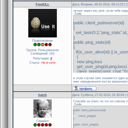
FreeKILL
Дата: Вторник, 09.02.2010, 09:13:23 
лучше через set_task, если тебе надо
Code
public client_putinserver(id)
{
set_task(0.2,"ping_stats",id,
}
Подполковник
public ping_stats(id)
{
Группа: Пользователи
if(is_user_alive(id) || is_us
Сообщений:
143
{
Репутация:
4
new ping,loss
Статус:
Не в сети
get_user_ping(id,ping,loss)
client_print(id,print_chat,"Y
remove_task(id)
в этом случае пинг покажется один р
}
пинг определенное кол-во времени(я 
return PLUGIN_HANDLED
}
hatch
Дата: Суббота, 27.02.2010, 01:30:54 
Спасибо за ответ, но это не совсем т
Code
public client_putinserver(id)
{
check_ping(id)
}
Сержант
public check_ping(id)
{