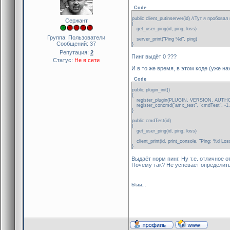
Code
public client_putinserver(id) //Тут я пробовал 
Сержант
{
get_user_ping(id, ping, loss)
Группа: Пользователи
server_print("Ping %d", ping)
Сообщений:
37
}
Репутация:
2
Пинг выдёт 0 ???
Статус:
Не в сети
И в то же время, в этом коде (уже на
Code
public plugin_init()
{
register_plugin(PLUGIN, VERSION, AUTH
register_concmd("amx_test", "cmdTest", -1, " 
}
public cmdTest(id)
{
get_user_ping(id, ping, loss)
client_print(id, print_console, "Ping: %d Loss
}
Выдаёт норм пинг. Ну т.е. отличное о
Почему так? Не успевает определить 
Ыыы...