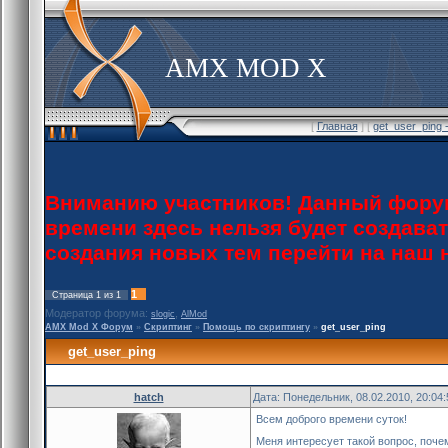
AMX MOD X
[
Главная
] [
get_user_ping
Вниманию участников! Данный форум
времени здесь нельзя будет создава
создания новых тем перейти на наш
1
Страница
1
из
1
Модератор форума:
,
slogic
AlMod
AMX Mod X Форум
»
Скриптинг
»
Помощь по скриптингу
»
get_user_ping
get_user_ping
hatch
Дата: Понедельник, 08.02.2010, 20:04
Всем доброго времени суток!
Меня интересует такой вопрос, почем