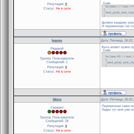
Code
Репутация:
0
for (new i; i < num; i++
Статус:
Не в сети
{
client_print(i, print_chat
}
Должно каждому игрок
И переменная i не с
Ivaneo
Дата: Пятница, 26.02
Быть может нужно п
Рядовой
Code
for (new i=0; i < num; i
Группа: Пользователи
{
Сообщений:
1
client_print(i, print_cha
}
Репутация:
0
Статус:
Не в сети
Skino
Дата: Пятница, 26.02
Переменная сама по 
Сержант
Ладно тут мне уже п
Группа: Пользователи
Сообщений:
28
Репутация:
0
Статус:
Не в сети