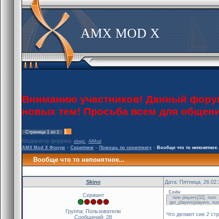
AMX MOD X
Вниманию участников! Данный форум 
новых тем! Просьба всем для общен
1
Страница
1
из
1
Модератор форума:
,
slogic
AlMod
AMX Mod X Форум
»
Скриптинг
»
Помощь по скриптингу
»
Вообще что то непонятное.
Вообще что то непонятное...
Skino
Дата: Пятница, 26.02
Code
Сержант
new players[32], num
get_players(players, nu
Группа: Пользователи
Что делают сие 2 стр
Сообщений:
28