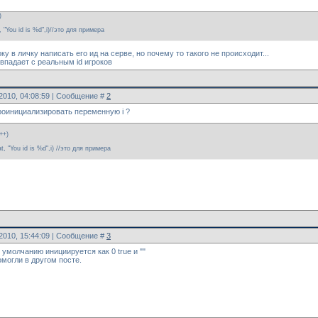
)
, "You id is %d",i)//это для примера
у в личку написать его ид на серве, но почему то такого не происходит...
овпадает с реальным id игроков
.2010, 04:08:59 | Сообщение #
2
роинициализировать переменную i ?
++)
t, "You id is %d",i) //это для примера
.2010, 15:44:09 | Сообщение #
3
умолчанию инициируется как 0 true и ""
омогли в другом посте.