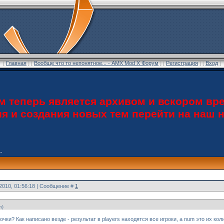
[
Главная
] [
Вообще что то непонятное... - AMX Mod X Форум
] [
Регистрация
] [
Вход
]
теперь является архивом и вскором вре
ия и создания новых тем перейти на наш
..
.2010, 01:56:18 | Сообщение #
1
m)
очки? Как написано везде - результат в players находятся все игроки, а num это их ко