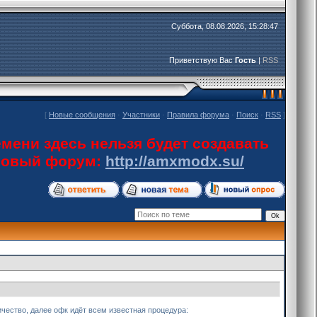
Суббота, 08.08.2026, 15:28:47
Приветствую Вас
Гость
|
RSS
[
Новые сообщения
·
Участники
·
Правила форума
·
Поиск
·
RSS
]
мени здесь нельзя будет создавать
 новый форум:
http://amxmodx.su/
личество, далее офк идёт всем известная процедура: