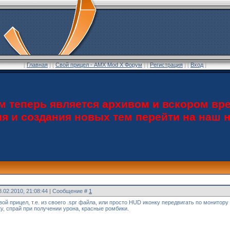
[
Главная
] [
Свой прицел - AMX Mod X Форум
] [
Регистрация
] [
Вход
]
теперь является архивом и вскором вре
ия и создания новых тем перейти на наш
8.02.2010, 21:08:44 | Сообщение #
1
ой прицел, т.е. из своего .spr файла, или просто HUD иконку передвигать по монитору
ку, спрай при получении урона, красные ромбики.