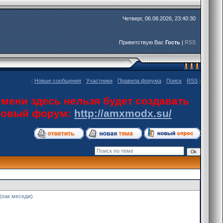
Четверг, 06.08.2026, 23:40:30
Приветствую Вас
Гость
|
RSS
[
Новые сообщения
·
Участники
·
Правила форума
·
Поиск
·
RSS
]
мени здесь нельзя будет создавать
 новый форум:
http://amxmodx.su/
 (как меседж)