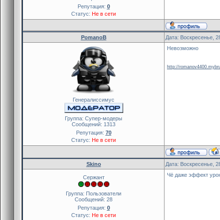
Репутация:
0
Статус:
Не в сети
PomanoB
Дата: Воскресенье, 2
Невозможно
http://romanov4400.mybr
Генералиссимус
Группа: Cупер-модеры
Сообщений:
1313
Репутация:
70
Статус:
Не в сети
Skino
Дата: Воскресенье, 2
Чё даже эффект уро
Сержант
Группа: Пользователи
Сообщений:
28
Репутация:
0
Статус:
Не в сети