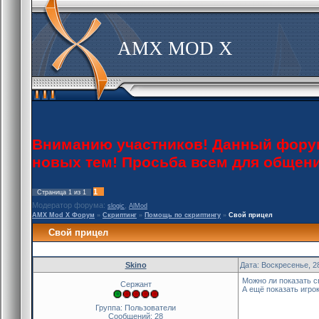
AMX MOD X
Вниманию участников! Данный форум 
новых тем! Просьба всем для общен
1
Страница
1
из
1
Модератор форума:
,
slogic
AlMod
AMX Mod X Форум
»
Скриптинг
»
Помощь по скриптингу
»
Свой прицел
Свой прицел
Skino
Дата: Воскресенье, 2
Можно ли показать св
Сержант
А ещё показать игро
Группа: Пользователи
Сообщений:
28