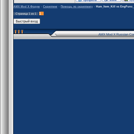
AMX Mod X Форум
»
Скриптинг
»
Помощь по скриптингу
»
Ham_Item_Kill vs EngFunc
1
Страница
1
из
1
AMX Mod X Russian Co