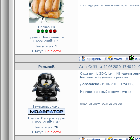
стал ощущать рефлексы тоньше, оставаясь к
Полковник
Группа: Пользователи
Сообщений:
169
Репутация:
1
Статус:
Не в сети
PomanoB
Дата: Суббота, 19.06.2010, 17:40:12 
Судя по HL SDK, Item_Kill удалит эн
RemoveEntity удалит сразу же
Добавлено
(19.06.2010, 17:40:12)
---------------------------------------------
И пиши на новый форум лучше
http://romanov4400.mybrute.com
Генералиссимус
Группа: Cупер-модеры
Сообщений:
1313
Репутация:
70
Статус:
Не в сети