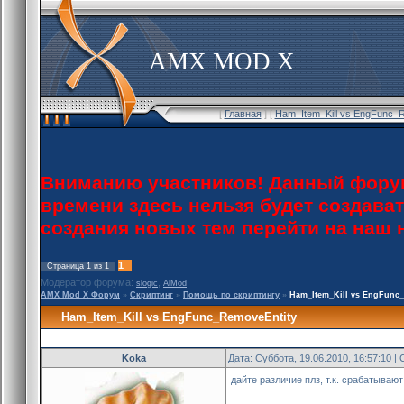
AMX MOD X
[
Главная
] [
Ham_Item_Kill vs EngFunc_
Вниманию участников! Данный форум
времени здесь нельзя будет создава
создания новых тем перейти на наш
1
Страница
1
из
1
Модератор форума:
,
slogic
AlMod
AMX Mod X Форум
»
Скриптинг
»
Помощь по скриптингу
»
Ham_Item_Kill vs EngFunc
Ham_Item_Kill vs EngFunc_RemoveEntity
Koka
Дата: Суббота, 19.06.2010, 16:57:10 
дайте различие плз, т.к. срабатываю