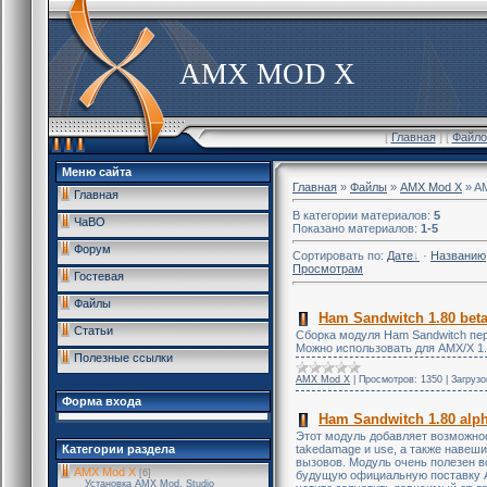
AMX MOD X
[
Главная
] [
Файло
Меню сайта
Главная
»
Файлы
»
AMX Mod X
» A
Главная
В категории материалов
:
5
ЧаВО
Показано материалов
:
1-5
Форум
Сортировать по
:
Дате
·
Названию
Просмотрам
Гостевая
Файлы
Ham Sandwitch 1.80 beta
Статьи
Сборка модуля Ham Sandwitch пер
Можно использовать для AMX/X 1.
Полезные ссылки
AMX Mod X
|
Просмотров:
1350
|
Загрузо
Форма входа
Ham Sandwitch 1.80 alp
Этот модуль добавляет возможно
takedamage и use, а также навеши
Категории раздела
вызовов. Модуль очень полезен в
AMX Mod X
[6]
будущую официальную поставку A
Установка AMX Mod, Studio