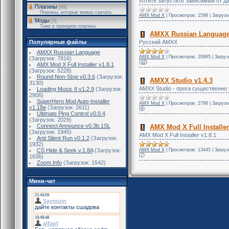
хотите запустить зависимый от да
Плагины
[69]
Плагины, которые можно скачать
AMX Mod X
|
Просмотров:
1598
|
Загрузо
Моды
[5]
Тоже в принципе плагины
AMXX Russian Languag
Русский АМХХ
Популярные файлы
AMXX Russian Language
AMX Mod X
|
Просмотров:
20985
|
Загруз
(Загрузок: 7816)
(32)
AMX Mod X Full Installer v1.8.1
(Загрузок: 5228)
Round Non-Stop v0.3.6
(Загрузок:
AMXX Studio v1.4.3
3130)
AMXX Studio - прога существенно
Loading Music II v1.2.9
(Загрузок:
2906)
SuperHero Mod Auto-Installer
AMX Mod X
|
Просмотров:
2798
|
Загрузо
v1.18e
(Загрузок: 2611)
(4)
Ultimate Ping Control v0.0.4
(Загрузок: 2029)
Connect Announce v0.3b.1SL
AMX Mod X Full Installer
(Загрузок: 1945)
AMX Mod X Full Installer v1.8.1
Anti Silent Run v0.1.2
(Загрузок:
1932)
AMX Mod X
|
Просмотров:
13445
|
Загруз
CS Hide & Seek v.1.8A
(Загрузок:
(7)
1636)
Zoom Info
(Загрузок: 1542)
Мини-чат