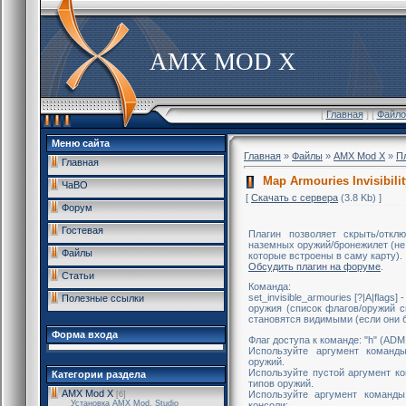
AMX MOD X
[
Главная
] [
Файло
Меню сайта
Главная
»
Файлы
»
AMX Mod X
»
П
Главная
Map Armouries Invisibilit
ЧаВО
[
Скачать с сервера
(3.8 Kb) ]
Форум
Гостевая
Плагин позволяет скрыть/откл
наземных оружий/бронежилет (не 
Файлы
которые встроены в саму карту).
Обсудить плагин на форуме
.
Статьи
Команда:
set_invisible_armouries [?|A|flag
Полезные ссылки
оружия (список флагов/оружий с
становятся видимыми (если они 
Форма входа
Флаг доступа к команде: "h" (AD
Используйте аргумент команд
оружий.
Используйте пустой аргумент ко
Категории раздела
типов оружий.
AMX Mod X
Используйте аргумент команды
[6]
Установка AMX Mod, Studio
консоли: