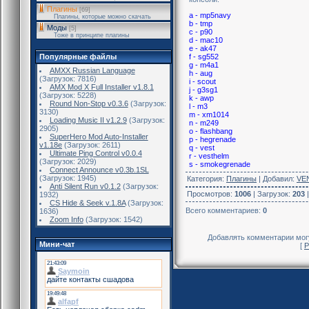
Плагины
[69]
a - mp5navy
Плагины, которые можно скачать
b - tmp
Моды
[5]
c - p90
Тоже в принципе плагины
d - mac10
e - ak47
f - sg552
Популярные файлы
g - m4a1
AMXX Russian Language
h - aug
(Загрузок: 7816)
i - scout
AMX Mod X Full Installer v1.8.1
j - g3sg1
(Загрузок: 5228)
k - awp
Round Non-Stop v0.3.6
(Загрузок:
l - m3
3130)
m - xm1014
Loading Music II v1.2.9
(Загрузок:
n - m249
2905)
o - flashbang
SuperHero Mod Auto-Installer
p - hegrenade
v1.18e
(Загрузок: 2611)
q - vest
Ultimate Ping Control v0.0.4
r - vesthelm
(Загрузок: 2029)
s - smokegrenade
Connect Announce v0.3b.1SL
(Загрузок: 1945)
Категория
:
Плагины
|
Добавил
:
VE
Anti Silent Run v0.1.2
(Загрузок:
Просмотров
:
1006
|
Загрузок
:
203
1932)
CS Hide & Seek v.1.8A
(Загрузок:
Всего комментариев
:
0
1636)
Zoom Info
(Загрузок: 1542)
Добавлять комментарии могу
Мини-чат
[
Р