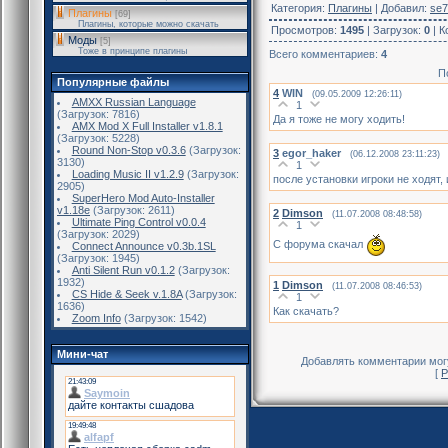
Категория
:
Плагины
|
Добавил
:
se7
Плагины
[69]
Плагины, которые можно скачать
Просмотров
:
1495
|
Загрузок
:
0
|
К
Моды
[5]
Тоже в принципе плагины
Всего комментариев
:
4
П
Популярные файлы
4
WIN
(09.05.2009 12:26:11)
AMXX Russian Language
1
(Загрузок: 7816)
Да я тоже не могу ходить!
AMX Mod X Full Installer v1.8.1
(Загрузок: 5228)
Round Non-Stop v0.3.6
(Загрузок:
3
egor_haker
(06.12.2008 23:11:23)
3130)
1
Loading Music II v1.2.9
(Загрузок:
после установки игроки не ходят, 
2905)
SuperHero Mod Auto-Installer
v1.18e
(Загрузок: 2611)
2
Dimson
(11.07.2008 08:48:58)
Ultimate Ping Control v0.0.4
1
(Загрузок: 2029)
С форума скачал
Connect Announce v0.3b.1SL
(Загрузок: 1945)
Anti Silent Run v0.1.2
(Загрузок:
1932)
1
Dimson
(11.07.2008 08:46:53)
CS Hide & Seek v.1.8A
(Загрузок:
1
1636)
Как скачать?
Zoom Info
(Загрузок: 1542)
Мини-чат
Добавлять комментарии могу
[
Р