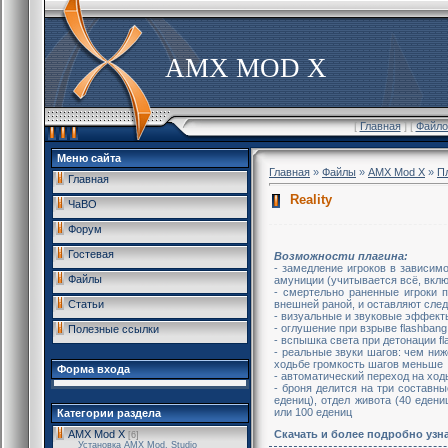
AMX MOD X
[
Главная
] [
Файло
Меню сайта
Главная
»
Файлы
»
AMX Mod X
»
П
Главная
Reality
ЧаВО
Форум
Гостевая
Возможности плагина:
- замедление игроков в зависимо
Файлы
амуниции (учитывается всё, вкл
- смертельно раненные игроки п
внешней раной, и оставляют след
Статьи
- визуальные и звуковые эффект
- оглушение при взрыве flashbang
Полезные ссылки
- вспышка света при детонации fl
- реальные звуки шагов: чем ниж
ходьбе громкость шагов меньше
Форма входа
- автоматический переход на ход
- броня делится на три составны
едениц), отдел живота (40 едени
или 100 едениц
Категории раздела
AMX Mod X
Скачать и более подробно узн
[6]
Установка AMX Mod, Studio