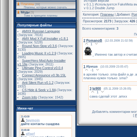
История версий
Плагины
v 0.1.1 Используется FakeMeta в
[69]
Плагины, которые можно скачать
v 0.1.2 Double Jump
Моды
[5]
Категория
:
Плагины
|
Добавил
:
Po
Тоже в принципе плагины
Просмотров
:
2173
|
Загрузок
:
426
Популярные файлы
Всего комментариев
:
3
AMXX Russian Language
П
(Загрузок: 7816)
AMX Mod X Full Installer v1.8.1
2
PomanoB
(12.03.2009 21:02:59)
(Загрузок: 5228)
1
Round Non-Stop v0.3.6
(Загрузок:
3130)
Loading Music II v1.2.9
(Загрузок:
Именно так автор и счита
2905)
SuperHero Mod Auto-Installer
v1.18e
(Загрузок: 2611)
1
Ириша
(10.03.2009 23:05:47)
Ultimate Ping Control v0.0.4
-1
(Загрузок: 2029)
в архиве только .sma файл а де 
Connect Announce v0.3b.1SL
плагина нужен только .sma?
(Загрузок: 1945)
Anti Silent Run v0.1.2
(Загрузок:
1932)
3
lp900
(05.11.2009 15:26:05)
CS Hide & Seek v.1.8A
(Загрузок:
1
1636)
сама сделай этот .amxx
Zoom Info
(Загрузок: 1542)
Мини-чат
Добавлять комментарии могу
[
Р