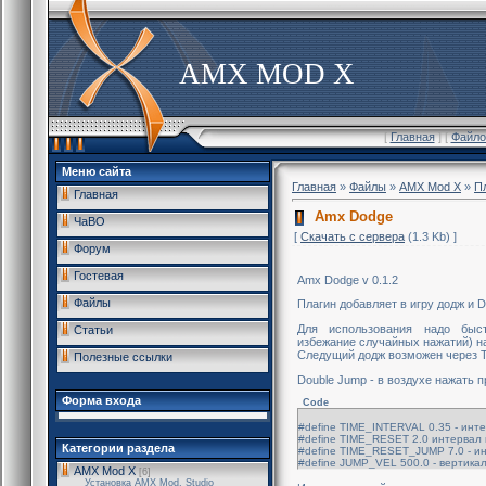
AMX MOD X
[
Главная
] [
Файло
Меню сайта
Главная
»
Файлы
»
AMX Mod X
»
П
Главная
Amx Dodge
ЧаВО
[
Скачать с сервера
(1.3 Kb) ]
Форум
Гостевая
Amx Dodge v 0.1.2
Файлы
Плагин добавляет в игру додж и 
Для использования надо быс
Статьи
избежание случайных нажатий) н
Следущий додж возможен через
Полезные ссылки
Double Jump - в воздухе нажать 
Форма входа
Code
#define TIME_INTERVAL 0.35 - инт
#define TIME_RESET 2.0 интервал
Категории раздела
#define TIME_RESET_JUMP 7.0 - и
#define JUMP_VEL 500.0 - вертика
AMX Mod X
[6]
Установка AMX Mod, Studio