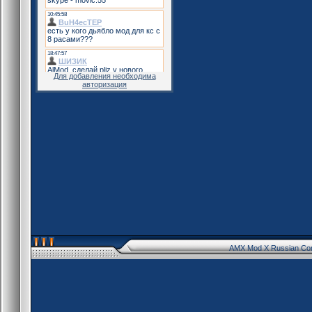
Для добавления необходима
авторизация
AMX Mod X Russian Co