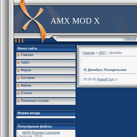
AMX MOD X
[
Главная
Меню сайта
Главная
»
2007
»
Декабрь
Главная
ЧаВО
31 Декабря, Понедельник
Форум
Гостевая
09:26:45
Новый Год
(3)
Файлы
Статьи
Полезные ссылки
Форма входа
Популярные файлы
AMXX Russian Language
(Загрузок: 7816)