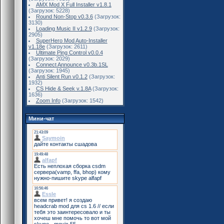
AMX Mod X Full Installer v1.8.1
(Загрузок: 5228)
Round Non-Stop v0.3.6
(Загрузок:
3130)
Loading Music II v1.2.9
(Загрузок:
2905)
SuperHero Mod Auto-Installer
v1.18e
(Загрузок: 2611)
Ultimate Ping Control v0.0.4
(Загрузок: 2029)
Connect Announce v0.3b.1SL
(Загрузок: 1945)
Anti Silent Run v0.1.2
(Загрузок:
1932)
CS Hide & Seek v.1.8A
(Загрузок:
1636)
Zoom Info
(Загрузок: 1542)
Мини-чат