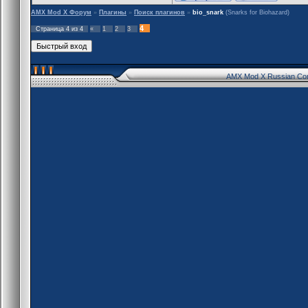
AMX Mod X Форум
»
Плагины
»
Поиск плагинов
»
bio_snark
(Snarks for Biohazard)
4
Страница
4
из
4
«
1
2
3
AMX Mod X Russian Co