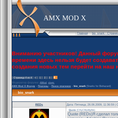
AMX MOD X
[
Главная
] [
bio_snark - Страни
Вниманию участников! Данный форум
времени здесь нельзя будет создава
создания новых тем перейти на наш
4
Страница
4
из
4
«
1
2
3
Модератор форума:
,
AlMod
slogic
AMX Mod X Форум
»
Плагины
»
Поиск плагинов
»
bio_snark
(Snarks for Biohazard)
bio_snark
REDs
Дата: Пятница, 26.06.2009, 11:36:59 
Quote
(
CHyCMyMpNk
)
Quote (REDs)Я сделал толь