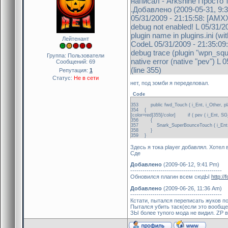
написал - Arkshine Просто 
.Добавлено (2009-05-31, 9:35 P
05/31/2009 - 21:15:58: [AMXX
debug not enabled! L 05/31/2
plugin name in plugins.ini (w
Лейтенант
CodeL 05/31/2009 - 21:35:09:
debug trace (plugin "wpn_sq
Группа: Пользователи
native error (native "pev")
Сообщений:
69
(line 355)
Репутация:
1
Статус:
Не в сети
нет, под зомби я переделовал.
Code
353 public fwd_Touch ( i_Ent, i_Other, pl
354 {
[color=red]355[/color] if ( pev ( i_Ent, SG
356 {
357 Snark_SuperBounceTouch ( i_Ent, i_
358 }
359 }
Здесь я тока player добавлял. Хотел
Сде
Добавлено
(2009-06-12, 9:41 Pm)
---------------------------------------------
Обновился плагин всем сюдЫ
http:/
Добавлено
(2009-06-26, 11:36 Am)
---------------------------------------------
Кстати, пытался переписать жуков под
Пытался убить таск(если это вообще 
ЗЫ более тупого мода не видил. ZP 