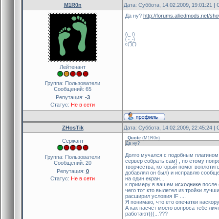
M1R0n
Дата: Суббота, 14.02.2009, 19:01:21 
Да ну?
http://forums.alliedmods.net/s
(\_ /)
( -_-)
c(")(")
Лейтенант
Группа: Пользователи
Сообщений:
65
Репутация:
-3
Статус:
Не в сети
ZHosTik
Дата: Суббота, 14.02.2009, 22:45:24 
Quote
(
M1R0n
)
Сержант
Да ну?
Долго мучался с подобным плагином T
Группа: Пользователи
сервер собрать сам) , по етому поп
Сообщений:
20
творчества, который помог воплотит
Репутация:
0
добавлял он был) и исправлю сообщен
Статус:
Не в сети
на один екран...
к примеру в вашем
исходнике
после е
чего тот кто вылетел из тройки лучши
расширил условия IF ....
Я понимаю, что ето опечатки наскорую
А как насчёт моего вопроса тебе лич
работают(((...???