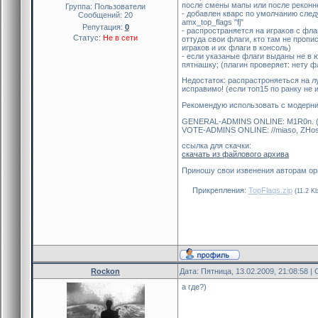
после смены мапы или после реконне
Группа: Пользователи
- добавлен кварс по умолчанию сле
Сообщений:
20
amx_top_flags "fj"
Репутация:
0
- распространяется на играков с фла
Статус:
Не в сети
оттуда свои флаги, кто там не пропи
играков и их флаги в консоль)
- если указаные флаги выданы не в ю
пятнашку; (плагин проверяет: нету фл
Недостаток: распрастроняеться на лу
исправимо! (если топ15 по ранку не 
Рекомендую использовать с модерни
GENERAL-ADMINS ONLINE: M1R0n. (о
VOTE-ADMINS ONLINE: //miaso, ZHosT
ссылка для скачки:
скачать из файлового архива
Приношу свои извенения авторам ориг
Прикрепления:
TopFlags.zip
(11.2 Kb
Rockon
Дата: Пятница, 13.02.2009, 21:08:58 
а где?)