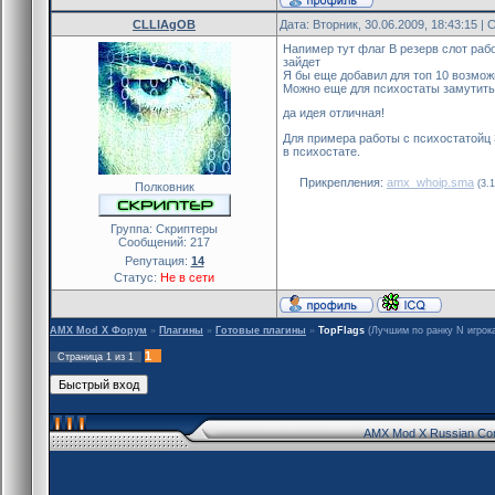
CLLlAgOB
Дата: Вторник, 30.06.2009, 18:43:15 
Напимер тут флаг B резерв слот рабо
зайдет
Я бы еще добавил для топ 10 возможн
Можно еще для психостаты замутить 
да идея отличная!
Для примера работы с психостатойц 
в психостате.
Прикрепления:
amx_whoip.sma
(3.
Полковник
Группа: Скриптеры
Сообщений:
217
Репутация:
14
Статус:
Не в сети
AMX Mod X Форум
»
Плагины
»
Готовые плагины
»
TopFlags
(Лучшим по ранку N игрок
1
Страница
1
из
1
AMX Mod X Russian Co