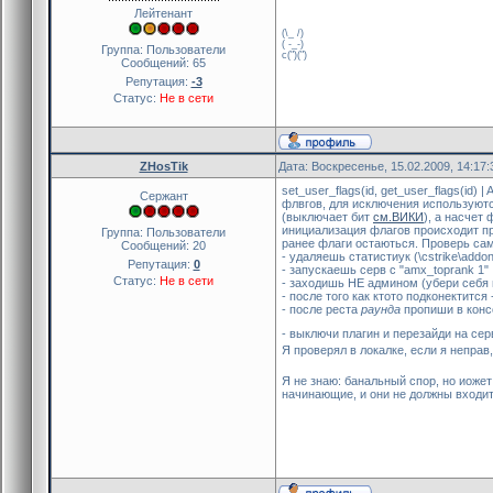
Лейтенант
(\_ /)
( -_-)
Группа: Пользователи
c(")(")
Сообщений:
65
Репутация:
-3
Статус:
Не в сети
ZHosTik
Дата: Воскресенье, 15.02.2009, 14:17
set_user_flags(id, get_user_flags(i
Сержант
флвгов, для исключения используют
(выключает бит
см.ВИКИ
), а насчет 
инициализация флагов происходит пр
Группа: Пользователи
ранее флаги остаються. Проверь сам
Сообщений:
20
- удаляешь статистиук (\cstrike\addo
Репутация:
0
- запускаешь серв с "amx_toprank 1"
Статус:
Не в сети
- заходишь НЕ админом (убери себя из
- после того как ктото подконектится 
- после реста
раунда
пропиши в консо
- выключи плагин и перезайди на серв
Я проверял в локалке, если я неправ,
Я не знаю: банальный спор, но иожет
начинающие, и они не должны входит