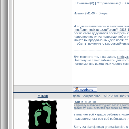
[ Принятые(0) | Отправленные(1) | О
------------------------------------------------
Извини (M1R0n) Вчера
------------------------------------------------
Я подшаманил плагин и выложил тем
http://amxmodx.ucoz.ru/forum/4-2836-
после етого додумался посмотреть кт
наверное поступил непорядочно? я то
может ты продолжешь идею насч1ёт н
чтобы ты принял ето как оскорбление 
------------------------------------------------
Для меня ета тема началась
с обсуж
Поетому не стоит забывать, для кого
нужно менять исходник и чевото ком
M1R0n
Дата: Воскресенье, 15.02.2009, 10:56
Quote
(
ZHosTik
)
к примеру в вашем исходнике после единстве
тройки лучших, остается при своих до смены
в плагине всё харашо работаэт, игра
праверял многа рас всё работала от
Sorry za plaxuju maju gramatiku,pisu s 