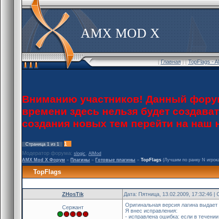
AMX MOD X
[
Главная
] [
TopFlags - 
Вниманию участников! Данный форум
времени здесь нельзя будет создава
создания новых тем перейти на наш
1
Страница
1
из
1
Модератор форума:
,
slogic
AlMod
AMX Mod X Форум
»
Плагины
»
Готовые плагины
»
TopFlags
(Лучшим по ранку N игрок
TopFlags
ZHosTik
Дата: Пятница, 13.02.2009, 17:32:46 
Оригинальная версия лагина выдает
Сержант
Я внес исправления:
- исправлена ошибка: если в течени